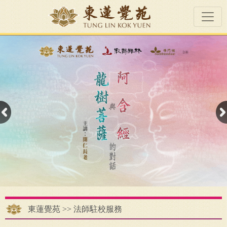
東蓮覺苑
>>
法師駐校服務