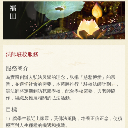
法師駐校服務
服務簡介
為實踐創辦人弘法興學的理念，弘揚「慈悲博愛」的宗
旨，並適切社會的需要，本苑將推行「駐校法師計劃」，
讓法師將定期到訪苑屬學校，配合學校需要，與老師協
作，組織及推展相關的弘法活動。
目標
1）讓學生親近出家眾，受佛法薰陶，培養正信正念，使積
極面對人生種種的機遇和挑戰。