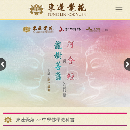
東蓮覺苑
>>
中學佛學教科書