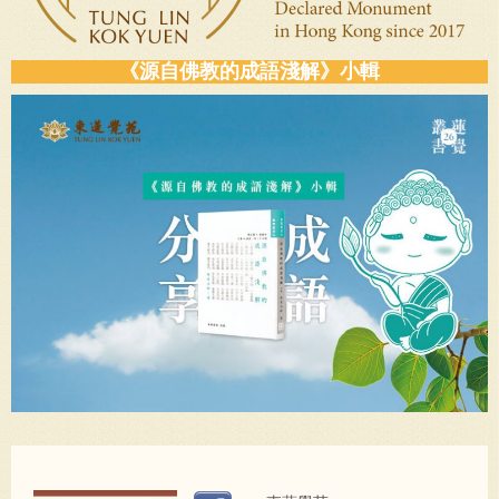
《源自佛教的成語淺解》小輯