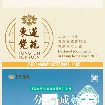
《源自佛教的成語淺解》小輯