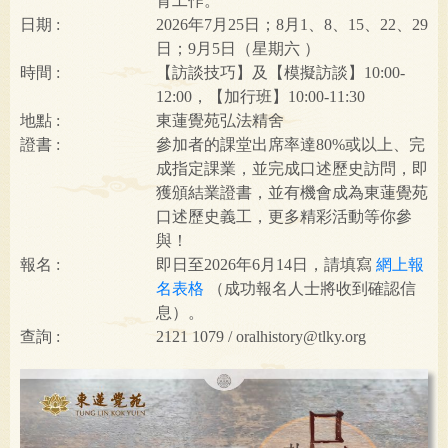
育工作。
日期
2026年7月25日；8月1、8、15、22、29
日；9月5日（星期六 ）
時間
【訪談技巧】及【模擬訪談】10:00-
12:00，【加行班】10:00-11:30
地點
東蓮覺苑弘法精舍
證書
參加者的課堂出席率達80%或以上、完
成指定課業，並完成口述歷史訪問，即
獲頒結業證書，並有機會成為東蓮覺苑
口述歷史義工，更多精彩活動等你參
與！
報名
即日至2026年6月14日，請填寫
網上報
名表格
（成功報名人士將收到確認信
息）。
查詢
2121 1079 /
oralhistory@tlky.org