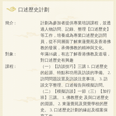
口述歷史計劃
簡介
計劃為參加者提供專業培訓課程，並透
過人物訪問、記錄、整理【口述歷史】
等工作，培養成為專業口述歷史訪問
員，從不同層面了解東蓮覺苑及香港佛
教的發展，承傳佛教的精神與文化。
對象
年滿16歲，有志了解香港佛教及道場，
對口述歷史有興趣
課程
（一）【訪談技巧】三講 1. 口述歷史
的起源、特點和功用及訪談的準備。 2.
訪問問題設置及訪談注意事項。 3. 訪
談文字整理、口述報告與模擬訪問。
（二）【模擬訪談】一節（三）【加行
班】三講。 1. 佛教歷史 及與口述歷史
的淵源。 2. 東蓮覺苑及寶覺學校的歷
史。 3. 口述歷史計劃的緣起及檔案保