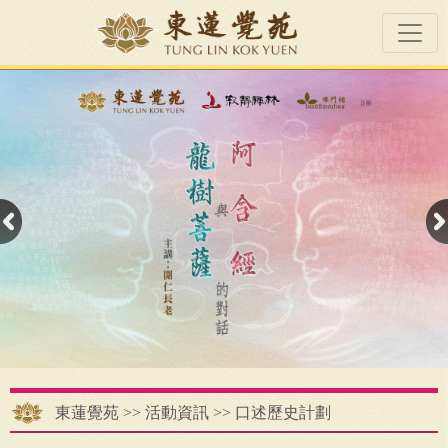
東蓮覺苑
>>
活動資訊
>>
口述歷史計劃