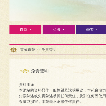
首頁
弘法
學習
東蓮覺苑
>>
免責聲明
免責聲明
資料用途
本網站的資料只作一般性質及說明用途，本苑會盡力
錯誤陳述或失實陳述承擔任何責任，及對任何因使用
毀壞或損害，本苑概不承擔任何責任。