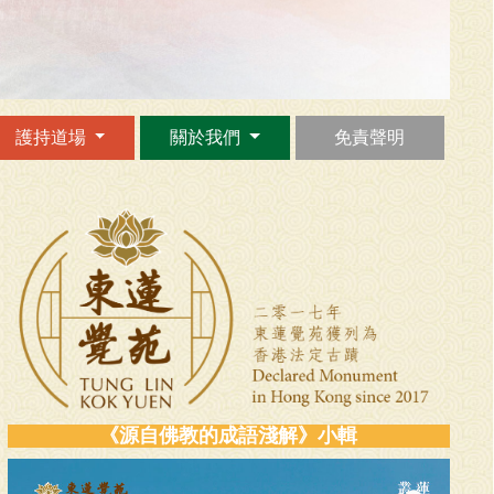
護持道場
關於我們
免責聲明
《源自佛教的成語淺解》小輯