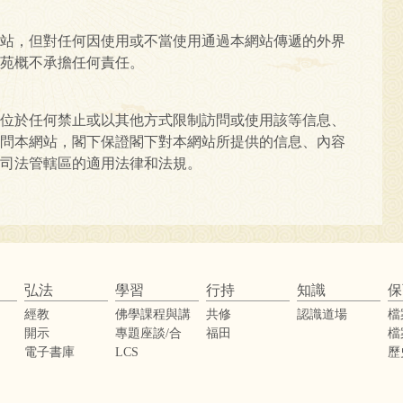
站，但對任何因使用或不當使用通過本網站傳遞的外界
苑概不承擔任何責任。
位於任何禁止或以其他方式限制訪問或使用該等信息、
問本網站，閣下保證閣下對本網站所提供的信息、內容
司法管轄區的適用法律和法規。
弘法
學習
行持
知識
保
經教
佛學課程與講
共修
認識道場
檔
座
開示
專題座談/合
福田
檔
辦活動
電子書庫
LCS
歷