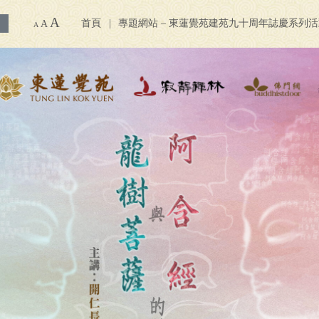
A
首頁
專題網站 – 東蓮覺苑建苑九十周年誌慶系列
A
A