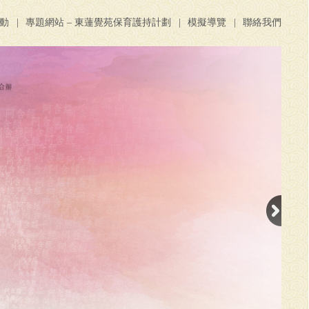
活動
專題網站 – 東蓮覺苑保育護持計劃
模擬導覽
聯絡我們