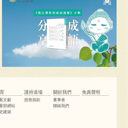
育
護持道場
關於我們
免責聲明
案文獻
慈善捐款
董事會
案部網站
聯絡我們
史建築