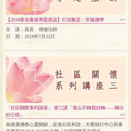
【2018香港書展專題座談】行深般若・常隨佛學
主 講：苑長 僧徹法師
日 期：2018年7月22日
「社區關懷系列講座」 第三講「青山不轉我自轉——轉出
好心情」
為推廣佛教心靈關顧，促進社區和諧，大覺福行中心與東