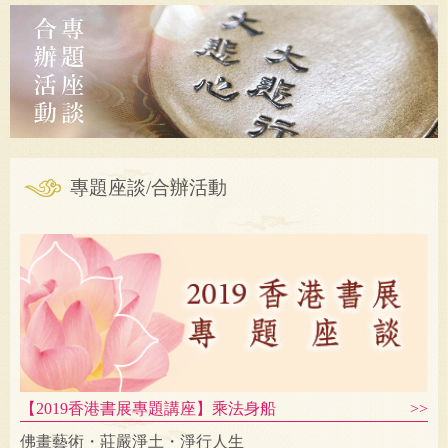
專題座談/合辦活動
【2019香港書展專題講座】乘法身船
佛畫藝術・莊嚴淨土・淨行人生