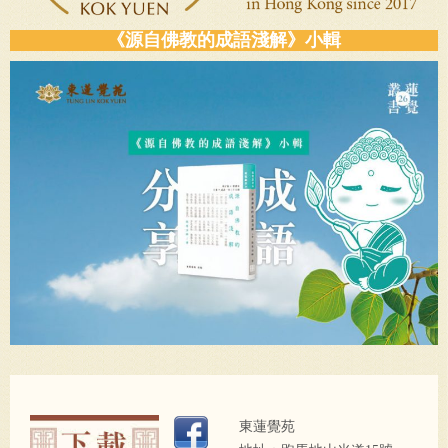
《源自佛教的成語淺解》小輯
東蓮覺苑