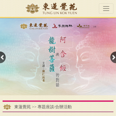
東蓮覺苑
>>
專題座談/合辦活動