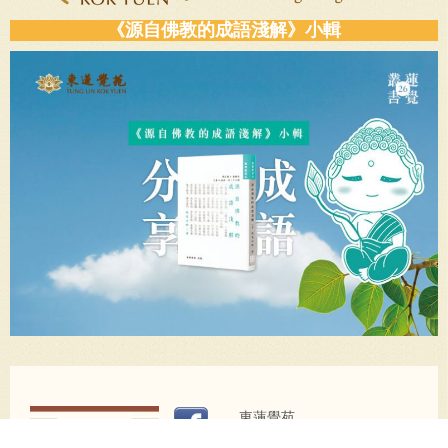
《源自佛教的成語淺解》小輯
東蓮覺苑
地址：跑馬地山光道15號