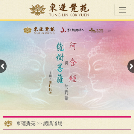
東蓮覺苑
>>
認識道場