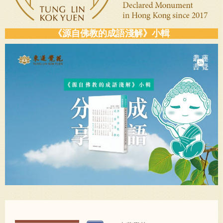
《源自佛教的成語淺解》小輯