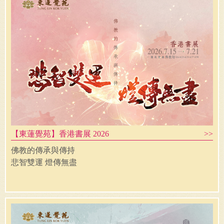
【東蓮覺苑】香港書展 2026
佛教的傳承與傳持
悲智雙運 燈傳無盡