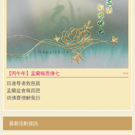
【丙午年】盂蘭報恩佛七
目連尊者救慈親
盂蘭盆會報四恩
供佛齋僧解寃衍
累世父母盡超登
最新活動資訊