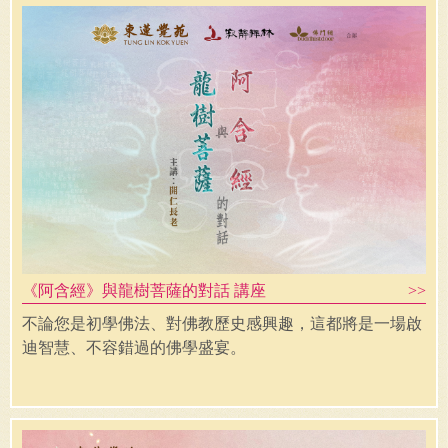
《阿含經》與龍樹菩薩的對話 講座
不論您是初學佛法、對佛教歷史感興趣，這都將是一場啟
迪智慧、不容錯過的佛學盛宴。