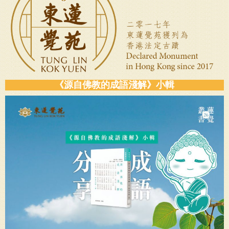
《源自佛教的成語淺解》小輯