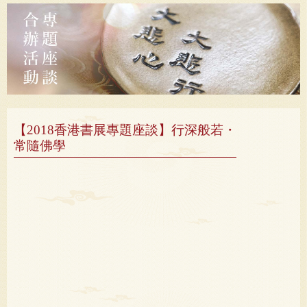
題座談】行深般若・常隨佛學
【2018香港書展專題座談】行深般若・
常隨佛學