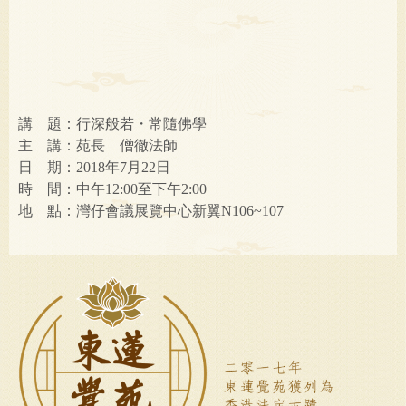
講 題：行深般若・常隨佛學
主 講：苑長 僧徹法師
日 期：2018年7月22日
時 間：中午12:00至下午2:00
地 點：灣仔會議展覽中心新翼N106~107