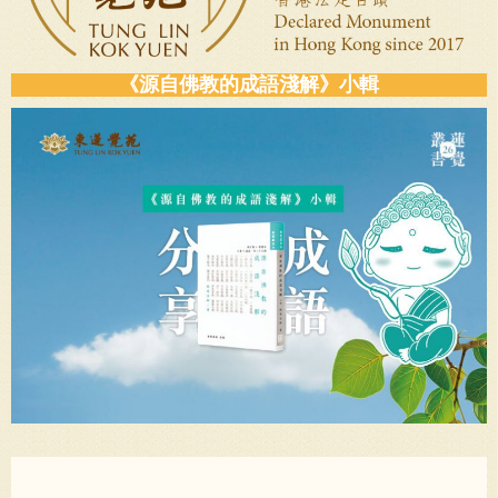
《源自佛教的成語淺解》小輯