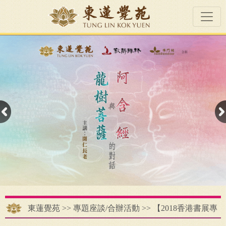
東蓮覺苑
>>
專題座談/合辦活動
>>
【2018香港書展專