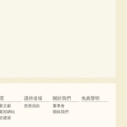
育
護持道場
關於我們
免責聲明
案文獻
慈善捐款
董事會
案部網站
聯絡我們
史建築