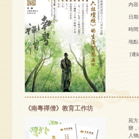
內容
日期
時間
地點
[連
《南粵禪僧》教育工作坊
苑方
辦，
人物