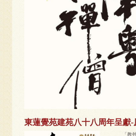
東蓮覺苑建苑八十八周年呈獻
「教