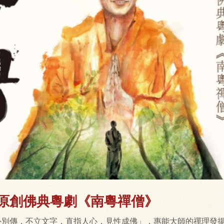
-原創佛典粵劇《南粵禪僧》
外別傳，不立文字，直指人心，見性成佛」，惠能大師的禪理發