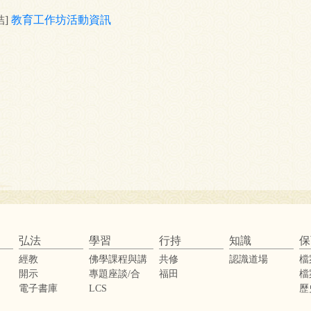
結]
教育工作坊活動資訊
弘法
學習
行持
知識
保
經教
佛學課程與講
共修
認識道場
檔
座
開示
專題座談/合
福田
檔
辦活動
電子書庫
LCS
歷