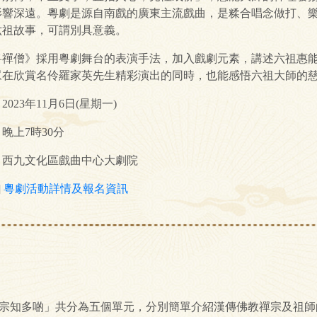
影響深遠。粵劇是源自南戲的廣東主流戲曲，是糅合唱念做打、
六祖故事，可謂別具意義。
粵禪僧》採用粵劇舞台的表演手法，加入戲劇元素，講述六祖惠
眾在欣賞名伶羅家英先生精彩演出的同時，也能感悟六祖大師的
2023年11月6日(星期一)
晚上7時30分
：西九文化區戲曲中心大劇院
]
粵劇活動詳情及報名資訊
宗知多啲」共分為五個單元，分別簡單介紹漢傳佛教禪宗及祖師