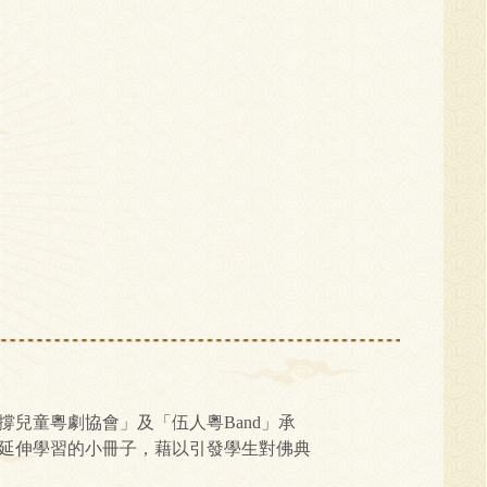
兒童粵劇協會」及「伍人粵Band」承
延伸學習的小冊子，藉以引發學生對佛典