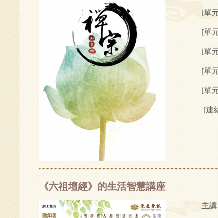
[單
[單
[單
[單
[單
[連
《六祖壇經》的生活智慧
講座
主講