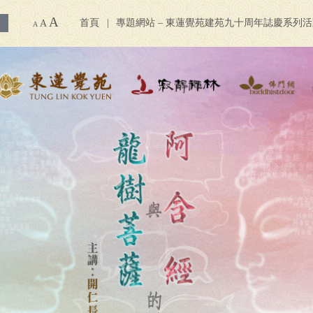
A
首頁
專題網站 – 東蓮覺苑建苑九十周年誌慶系列
A
A