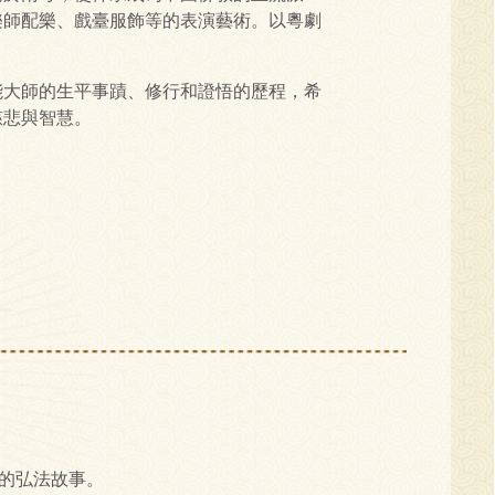
樂師配樂、戲臺服飾等的表演藝術。以粵劇
能大師的生平事蹟、修行和證悟的歷程，希
慈悲與智慧。
的弘法故事。