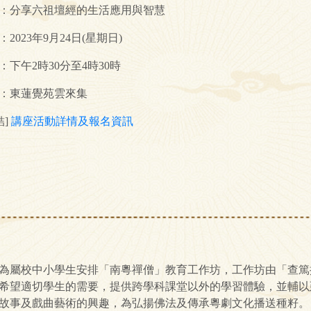
：分享六祖壇經的生活應用與智慧
：2023年9月24日(星期日)
：下午2時30分至4時30時
：東蓮覺苑雲來集
結]
講座活動詳情及報名資訊
為屬校中小學生安排「南粵禪僧」教育工作坊，工作坊由「查篤撐
希望適切學生的需要，提供跨學科課堂以外的學習體驗，並輔以
故事及戲曲藝術的興趣，為弘揚佛法及傳承粵劇文化播送種籽。