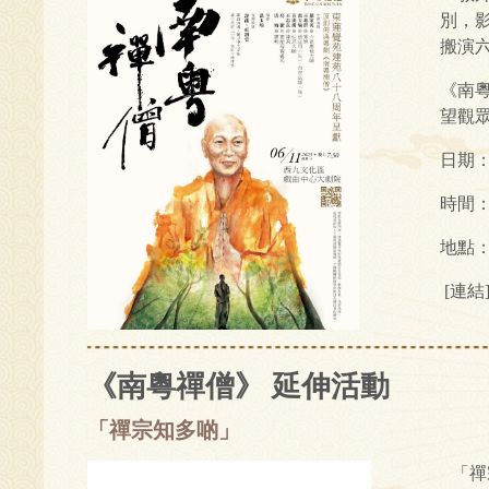
別，
搬演
《南
望觀
日期：
時間：
地點
[連結
《南粵禪僧》 延伸活動
「禪宗知多啲」
「禪