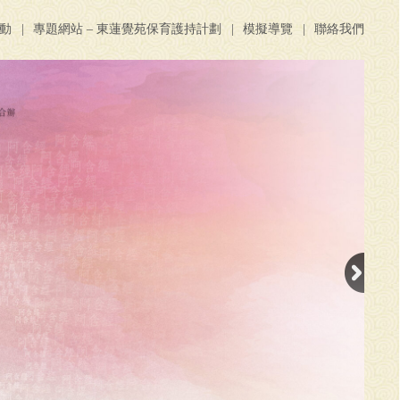
活動
專題網站 – 東蓮覺苑保育護持計劃
模擬導覽
聯絡我們