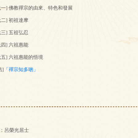
元一] 佛教禪宗的由來、特色和發展
元二] 初祖達摩
元三] 五祖弘忍
元四] 六祖惠能
元五] 六祖惠能的悟境
結]
「禪宗知多啲」
：呂榮光居士