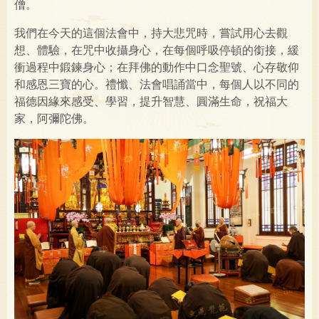
僧。
我們在今天的這個法會中，持大悲咒時，嘗試用心去觀
想、體驗，在咒中收攝身心，在每個呼吸停頓的銜接，緩
衝過程中鍛鍊身心；在拜佛的動作中口念聖號、心存敬仰
和感恩三寶的心。禮懺、法會唱誦當中，每個人以不同的
福德因緣來感受、學習，提升智慧、圓滿生命，祝福大
家，阿彌陀佛。