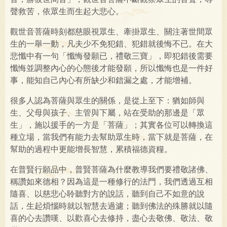
聲救苦，依眾生而生起大悲心。
觀世音菩薩時刻都慈眼視眾生、牽掛眾生、關注著世間眾
生的一舉一動，凡夫少不免犯錯、犯錯就後悔不已。在大
悲懺中有一句「懺悔發願已，禮敬三寶」，即犯錯後需要
懺悔並調整內心的心態後才能發願，所以懺悔也是一件好
事，能知自己內心有所缺少和錯漏之處，才能增補。
很多人認為菩薩與眾生的關係，是從上至下：猶如師與
生、父母與孩子、主管與下屬，站在受助的那邊是「眾
生」，施以援手的一方是「菩薩」；其實各位可以轉換這
種立場，當我們有能力去幫助眾生時，當下就是菩薩，在
幫助的過程中更能增長智慧，累積福德資糧。
在普賢行願品中，普賢菩薩為什麼教導我們要禮敬諸佛、
稱讚如來德相？因為這是一種修行的法門，我們透過互相
隨喜、以慈悲心聆聽對方的說話，聽到自己不如意的說
話，生起煩惱時就以智慧去過濾；聽到佛法的殊勝就以隨
喜的心去讚嘆、以歡喜心去修持，盡心去敬佛、敬法、敬