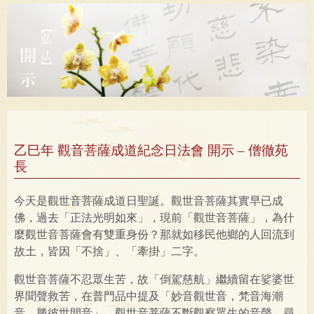
開示 – 僧徹苑長
乙巳年 觀音菩薩成道紀念日法會 開示 – 僧徹苑
長
今天是觀世音菩薩成道日聖誕。觀世音菩薩其實早已成
佛，過去「正法光明如來」，現前「觀世音菩薩」，為什
麼觀世音菩薩會有雙重身份？那就如移民他鄉的人回流到
故土，皆因「不捨」、「牽掛」二字。
觀世音菩薩不忍眾生苦，故「倒駕慈航」繼續留在娑婆世
界聞聲救苦，在普門品中提及「妙音觀世音，梵音海潮
音，勝彼世間音」，觀世音菩薩不斷觀察眾生的音聲，尋