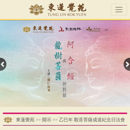
東蓮覺苑
>>
開示
>>
乙巳年 觀音菩薩成道紀念日法會