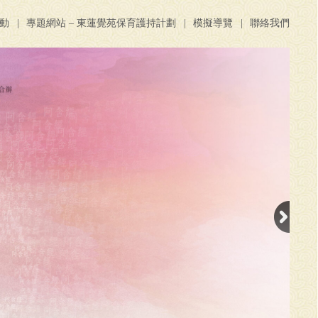
活動
專題網站 – 東蓮覺苑保育護持計劃
模擬導覽
聯絡我們