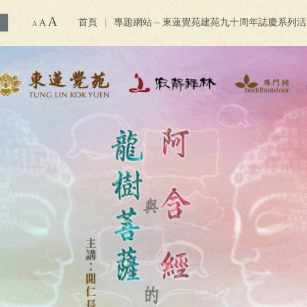
A
首頁
專題網站 – 東蓮覺苑建苑九十周年誌慶系列
A
A