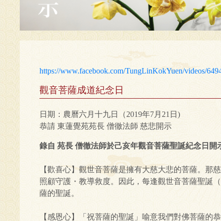
https://www.facebook.com/TungLinKokYuen/videos/649
觀音菩薩成道紀念日
日期：農曆六月十九日（2019年7月21日)
恭請 東蓮覺苑苑長 僧徹法師 慈悲開示
錄自 苑長 僧徹法師於己亥年觀音菩薩聖誕紀念日開
【歡喜心】觀世音菩薩是擁有大慈大悲的菩薩。那慈
照顧守護・教導救度。因此，每逢觀世音菩薩聖誕（
薩的聖誕。
【感恩心】「祝菩薩的聖誕」喻意我們對佛菩薩的恭