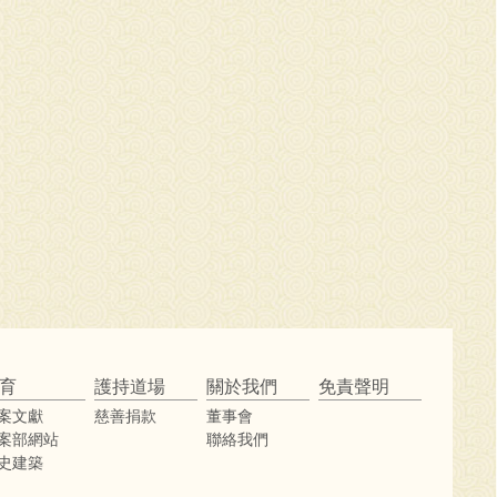
育
護持道場
關於我們
免責聲明
案文獻
慈善捐款
董事會
案部網站
聯絡我們
史建築