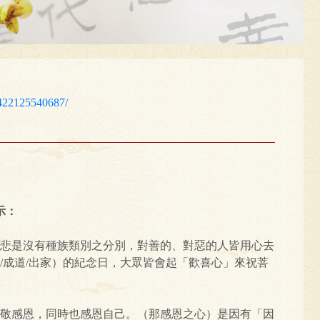
422125540687/
示：
悲是沒有種族類別之分別，對善的、對惡的人皆用心去
/成道/出家）的紀念日，大眾皆會起「歡喜心」來祝菩
敬感恩，同時也感恩自己。（那感恩之心）是因有「因