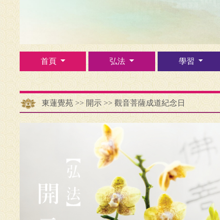
首頁
弘法
學習
東蓮覺苑
>>
開示
>>
觀音菩薩成道紀念日