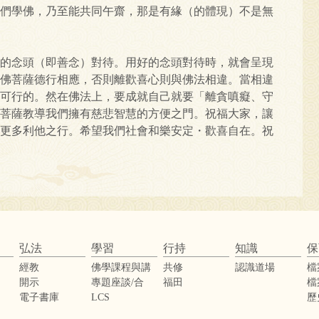
們學佛，乃至能共同午齋，那是有緣（的體現）不是無
的念頭（即善念）對待。用好的念頭對待時，就會呈現
佛菩薩德行相應，否則離歡喜心則與佛法相違。當相違
可行的。然在佛法上，要成就自己就要「離貪嗔癡、守
菩薩教導我們擁有慈悲智慧的方便之門。祝福大家，讓
更多利他之行。希望我們社會和樂安定・歡喜自在。祝
弘法
學習
行持
知識
保
經教
佛學課程與講
共修
認識道場
檔
座
開示
專題座談/合
福田
檔
辦活動
電子書庫
LCS
歷