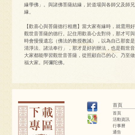
緣學佛」。與諸佛菩薩結緣，於道場與各師父及師兄
緣。
【歡喜心與菩薩德行相應】當大家有緣時，就需用好
觀世音菩薩的德行。記住用歡喜心去對待，那才可與
時會慢慢遺忘（佛法的教授教誡），以為自己那套是
清淨法、諸法奉行」，那才是好的辦法，也是觀世音
大家都能學習觀世音菩薩，從照顧自己的心、乃至做
福大家。阿彌陀佛。
首頁
首頁
活動資訊
行事曆
通告