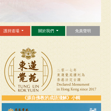
護持道場
關於我們
免責聲明
《源自佛教的成語淺解》小輯