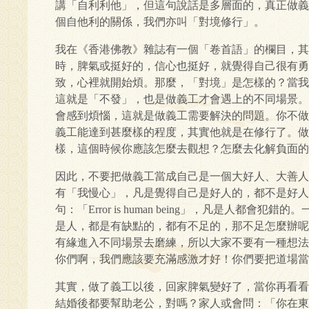
講「自利利他」，但這句說話是多層面的，真正做義
個自他利的關係，我們亦叫「對境修行」。
我在《香港佛教》雜誌有一個「卷首語」的欄目，其
時，脾氣或挺好的，信心也挺好，就覺得自己很有勇
致，心裡就開始煩。那麼，「對境」是怎樣的？當我
這就是「不發」，也是做義工才會遇上的不同場景。
會感到煩惱，這就是做義工需要解決的問題。你不做
義工能達到甚麼樣的程度，其實他就是在修行了。做
樣，這個時候你應該怎麼去觀想？怎麼去化解負面的
因此，不要把做義工當成自己是一個大好人、大善人
有「我慢心」，凡是覺得自己是好人的，都不是好人
句：「Error is human being」，凡是人
是人，都是有缺點的，都有不足的，那不足怎麼辦呢
有緣進入不同場景去磨練，所以大家不要有一種想法
你們啊，我們應該要充滿感激才好！你們要把道場
其實，做了義工以後，回家脾氣變好了，當你再看看
結婚後都要幫助老公，對嗎？家人或會問：「你在東