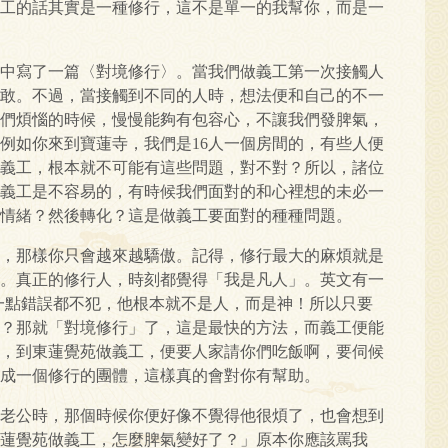
工的話其實是一種修行，這不是單一的我幫你，而是一
中寫了一篇〈對境修行〉。當我們做義工第一次接觸人
敢。不過，當接觸到不同的人時，想法便和自己的不一
們煩惱的時候，慢慢能夠有包容心，不讓我們發脾氣，
例如你來到寶蓮寺，我們是16人一個房間的，有些人便
義工，根本就不可能有這些問題，對不對？所以，諸位
義工是不容易的，有時候我們面對的和心裡想的未必一
情緒？然後轉化？這是做義工要面對的種種問題。
，那樣你只會越來越驕傲。記得，修行最大的麻煩就是
。真正的修行人，時刻都覺得「我是凡人」。英文有一
都會犯錯的。一點錯誤都不犯，他根本就不是人，而是神！所以只要
？那就「對境修行」了，這是最快的方法，而義工便能
，到東蓮覺苑做義工，便要人家請你們吃飯啊，要伺候
當成一個修行的團體，這樣真的會對你有幫助。
老公時，那個時候你便好像不覺得他很煩了，也會想到
蓮覺苑做義工，怎麼脾氣變好了？」原本你應該罵我