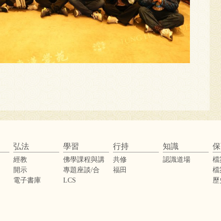
弘法
學習
行持
知識
保
經教
佛學課程與講
共修
認識道場
檔
座
開示
專題座談/合
福田
檔
辦活動
電子書庫
LCS
歷