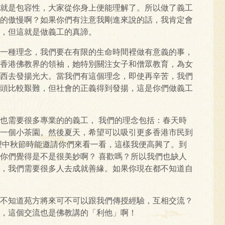
就是包容性，大家從你身上便能理解了。所以做了義工
的傲慢啊？如果你們有注意我剛進來說的話，我肯定會
，但這就是做義工的真諦。
一種理念，我們要在有限的生命時間裡做有意義的事，
香港佛教界的領袖，她特別關注女子和僧眾教育，為女
西去發揚光大。當我們有這個理念，即使再辛苦，我們
頭比較艱難，但社會的正義得到發揚，這是你們做義工
也需要很多專業的的義工， 我們的理念包括：春天時
一個小茶園。然後夏天，希望可以吸引更多香港市民到
望中秋節時能邀請你們來看一看，這樣我便高興了。到
你們覺得是不是很美妙啊？ 喜歡嗎？所以我們也缺人
，我們需要很多人去成就善緣。如果你現在都不知道自
不知道苑方將來可不可以跟我們傳授經驗，互相交流？
，這個交流也是佛教講的「利他」啊！