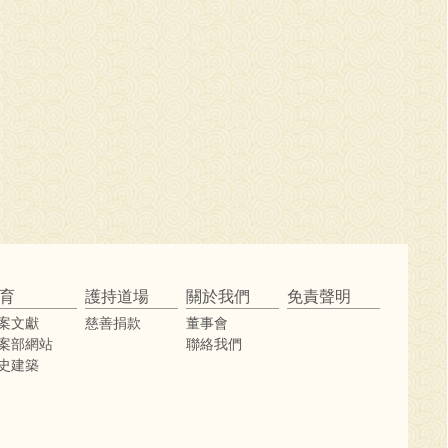
育
護持道場
關於我們
免責聲明
案文獻
慈善捐款
董事會
案部網站
聯絡我們
史建築