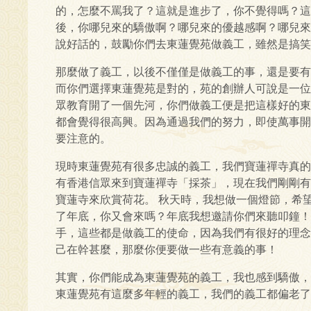
的，怎麼不罵我了？這就是進步了，你不覺得嗎？這
後，你哪兒來的驕傲啊？哪兒來的優越感啊？哪兒來
說好話的，鼓勵你們去東蓮覺苑做義工，雖然是搞笑
那麼做了義工，以後不僅僅是做義工的事，還是要有
而你們選擇東蓮覺苑是對的，苑的創辦人可說是一位
眾教育開了一個先河，你們做義工便是把這樣好的東
都會覺得很高興。因為通過我們的努力，即使萬事開
要注意的。
現時東蓮覺苑有很多忠誠的義工，我們寶蓮禪寺真的
有香港信眾來到寶蓮禪寺「採茶」，現在我們剛剛有
寶蓮寺來欣賞荷花。 秋天時，我想做一個燈節，希
了年底，你又會來嗎？年底我想邀請你們來聽叩鐘！
手，這些都是做義工的使命，因為我們有很好的理念
己在幹甚麼，那麼你便要做一些有意義的事！
其實，你們能成為東蓮覺苑的義工，我也感到驕傲，
東蓮覺苑有這麼多年輕的義工，我們的義工都偏老了