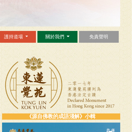
護持道場
關於我們
免責聲明
《源自佛教的成語淺解》小輯