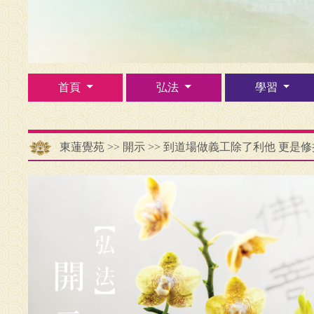
首頁
弘法
學習
東蓮覺苑
>>
開示
>>
到道場做義工除了利他 更是修