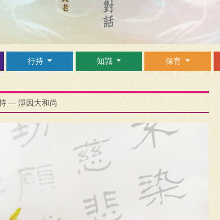
行持
知識
保育
持 — 淨因大和尚