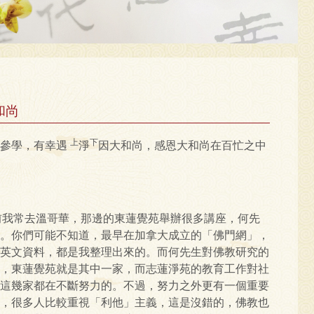
和尚
上
下
寺參學，有幸遇
淨
因大和尚，感恩大和尚在百忙之中
，以前我常去溫哥華，那邊的東蓮覺苑舉辦很多講座，何先
。你們可能不知道，最早在加拿大成立的「佛門網」，
英文資料，都是我整理出來的。而何先生對佛教研究的
，東蓮覺苑就是其中一家，而志蓮淨苑的教育工作對社
這幾家都在不斷努力的。不過，努力之外更有一個重要
，很多人比較重視「利他」主義，這是沒錯的，佛教也