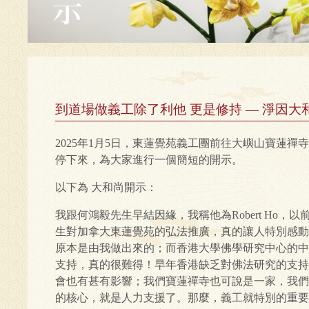
到道場做義工除了利他 更是修持 — 淨因大
2025年1月5日，東蓮覺苑義工團前往大嶼山寶蓮禪
停下來，為大家進行一個簡短的開示。
以下為 大和尚開示：
我跟何鴻毅先生早結因緣，我稱他為Robert Ho
生對加拿大東蓮覺苑的弘法推廣，真的讓人特別感動
原本是由我做出來的；而香港大學佛學研究中心的中
支持，真的很難得！早年香港缺乏對佛法研究的支持
會也有甚有影響；我們寶蓮禪寺也可說是一家，我們
的核心，就是人力支援了。那麼，義工就特別的重要