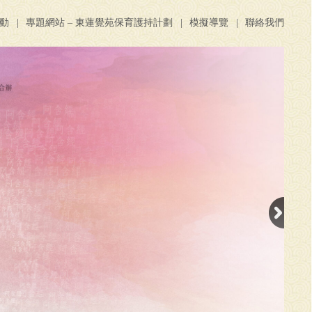
活動
專題網站 – 東蓮覺苑保育護持計劃
模擬導覽
聯絡我們