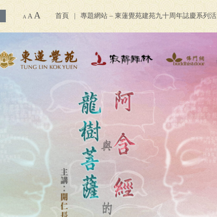
A
首頁
專題網站 – 東蓮覺苑建苑九十周年誌慶系列
A
A