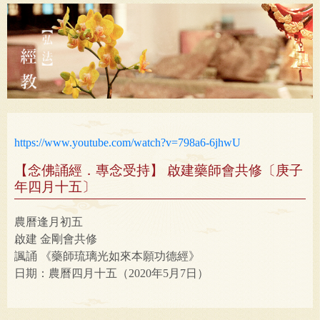
師會共修〔庚子年四月十五〕
https://www.youtube.com/watch?v=798a6-6jhwU
【念佛誦經．專念受持】 啟建藥師會共修〔庚子
年四月十五〕
農曆逢月初五
啟建 金剛會共修
諷誦 《藥師琉璃光如來本願功德經》
日期：農曆四月十五（2020年5月7日）