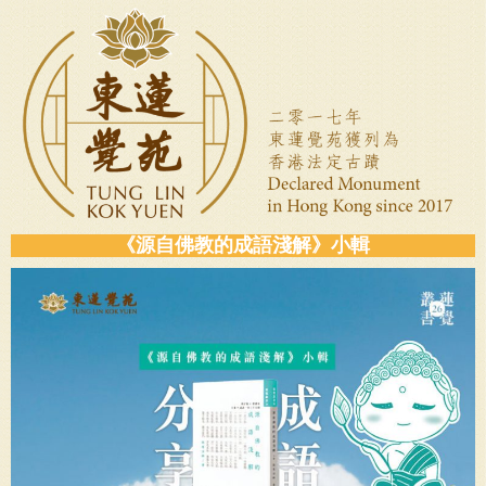
《源自佛教的成語淺解》小輯