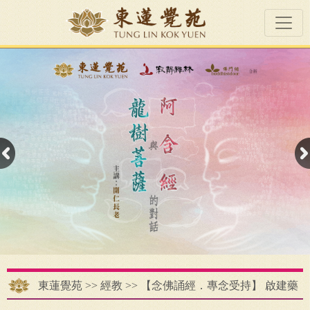
東蓮覺苑
>>
經教
>>
【念佛誦經．專念受持】 啟建藥