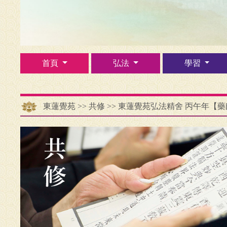
首頁
弘法
學習
東蓮覺苑
>>
共修
>>
東蓮覺苑弘法精舍 丙午年【