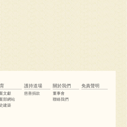
育
護持道場
關於我們
免責聲明
案文獻
慈善捐款
董事會
案部網站
聯絡我們
史建築