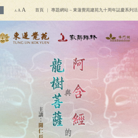
A
首頁
專題網站 – 東蓮覺苑建苑九十周年誌慶系列
A
A