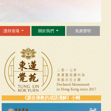
護持道場
關於我們
免責聲明
《源自佛教的成語淺解》小輯