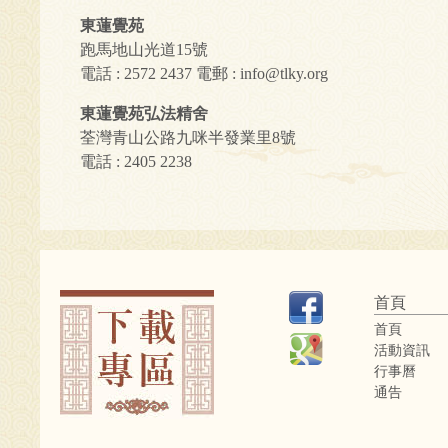
東蓮覺苑
跑馬地山光道15號
電話 : 2572 2437 電郵 :
info@tlky.org
東蓮覺苑弘法精舍
荃灣青山公路九咪半發業里8號
電話 : 2405 2238
首頁
首頁
活動資訊
行事曆
通告