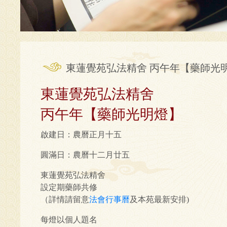
東蓮覺苑弘法精舍 丙午年【藥師光
東蓮覺苑弘法精舍
丙午年【藥師光明燈】
啟建日：農曆正月十五
圓滿日：農曆十二月廿五
東蓮覺苑弘法精舍
設定期藥師共修
（詳情請留意
法會行事曆
及本苑最新安排)
每燈以個人題名