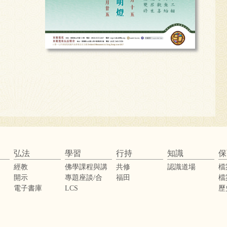
弘法
學習
行持
知識
保
經教
佛學課程與講
共修
認識道場
檔
座
開示
專題座談/合
福田
檔
辦活動
電子書庫
LCS
歷