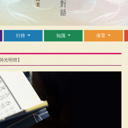
行持
知識
保育
藥師光明燈】