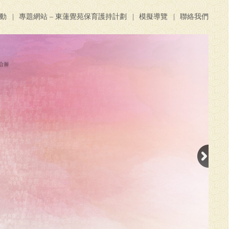
活動
專題網站 – 東蓮覺苑保育護持計劃
模擬導覽
聯絡我們